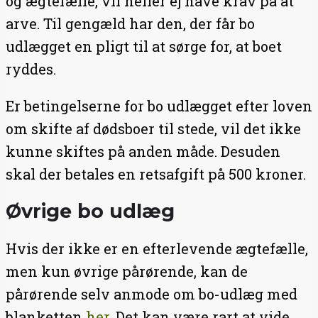
og ægtefælle, vil heller ej have krav på at
arve. Til gengæld har den, der får bo
udlægget en pligt til at sørge for, at boet
ryddes.
Er betingelserne for bo udlægget efter loven
om skifte af dødsboer til stede, vil det ikke
kunne skiftes på anden måde. Desuden
skal der betales en retsafgift på 500 kroner.
Øvrige bo udlæg
Hvis der ikke er en efterlevende ægtefælle,
men kun øvrige pårørende, kan de
pårørende selv anmode om bo-udlæg med
blanketten
her
. Det kan være rart at vide