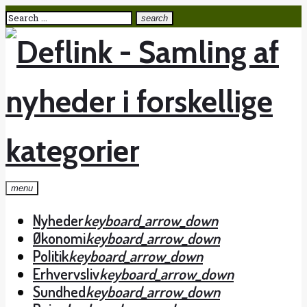
Skip
Search
search
to
for:
content
menu
Nyheder
keyboard_arrow_down
Økonomi
keyboard_arrow_down
Politik
keyboard_arrow_down
Erhvervsliv
keyboard_arrow_down
Sundhed
keyboard_arrow_down