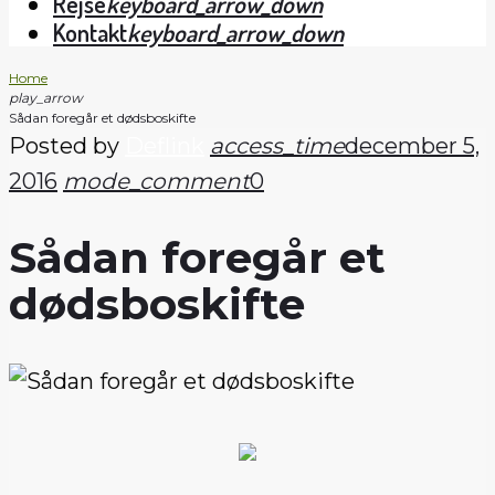
Rejse
keyboard_arrow_down
Kontakt
keyboard_arrow_down
Home
play_arrow
Sådan foregår et dødsboskifte
Posted by
Deflink
access_time
december 5,
2016
mode_comment
0
Sådan foregår et
dødsboskifte