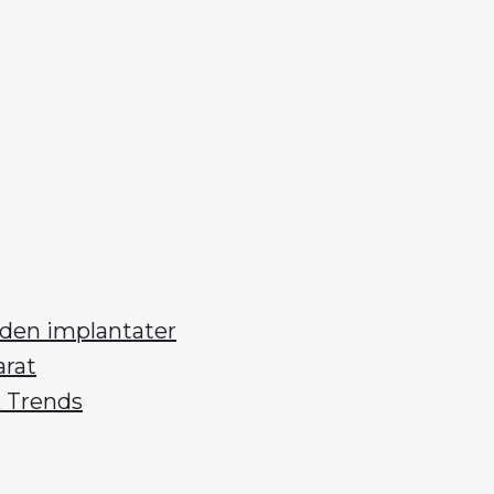
uden implantater
arat
k Trends