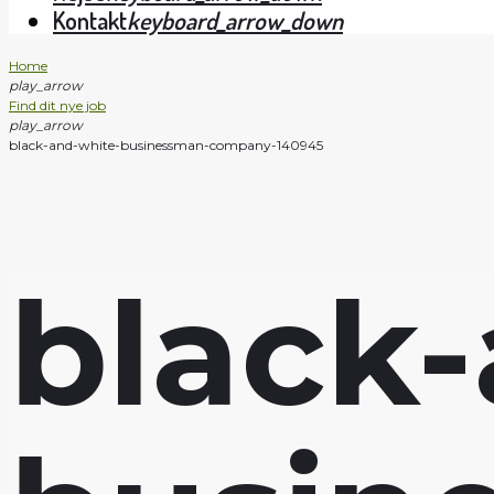
Kontakt
keyboard_arrow_down
Home
play_arrow
Find dit nye job
play_arrow
black-and-white-businessman-company-140945
black-