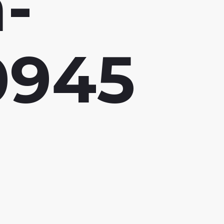
-
0945