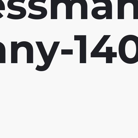
essman
ny-14