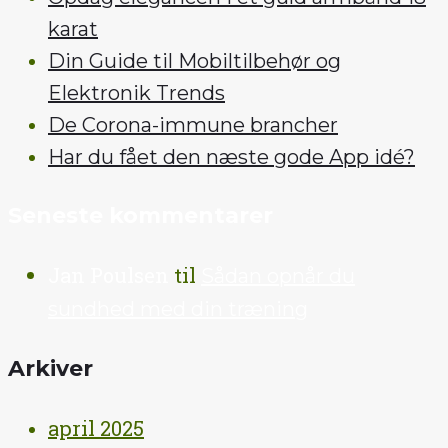
karat
Din Guide til Mobiltilbehør og
Elektronik Trends
De Corona-immune brancher
Har du fået den næste gode App idé?
Seneste kommentarer
Jan Poulsen
til
Sådan opnår du
sundhed med din træning
Arkiver
april 2025